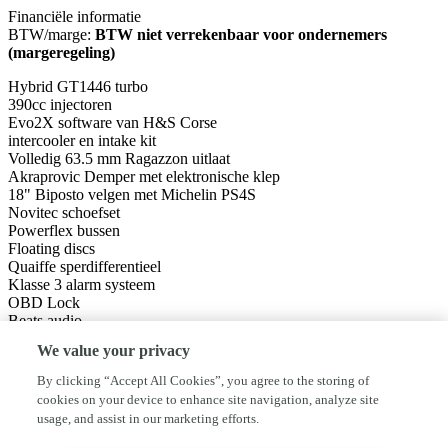
Financiële informatie
BTW/marge:
BTW niet verrekenbaar voor ondernemers
(margeregeling)
Hybrid GT1446 turbo
390cc injectoren
Evo2X software van H&S Corse
intercooler en intake kit
Volledig 63.5 mm Ragazzon uitlaat
Akraprovic Demper met elektronische klep
18" Biposto velgen met Michelin PS4S
Novitec schoefset
Powerflex bussen
Floating discs
Quaiffe sperdifferentieel
Klasse 3 alarm systeem
OBD Lock
Beats audio
Apple Carplay & Android auto
We value your privacy
Carbon accenten
Front in PPF folie
By clicking “Accept All Cookies”, you agree to the storing of
cookies on your device to enhance site navigation, analyze site
Deze verkoop betreft een consignatie verkoop
usage, and assist in our marketing efforts.
Geen inruil mogelijk!