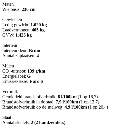
Maten
Wielbasis:
230 cm
Gewichten
Ledig gewicht:
1.020 kg
Laadvermogen:
405 kg
GVW:
1.425 kg
Interieur
Interieurkleur:
Bruin
Aantal zitplaatsen:
4
Milieu
CO₂-uitstoot:
139 g/km
Energielabel:
G
Emissieklasse:
Euro 6
Verbruik
Gemiddeld brandstofverbruik:
6 l/100km
(1 op 16,7)
Brandstofverbruik in de stad:
7,9 l/100km
(1 op 12,7)
Brandstofverbruik op de snelweg:
4,9 l/100km
(1 op 20,4)
Staat
Aantal sleutels:
2 (2 handzenders)