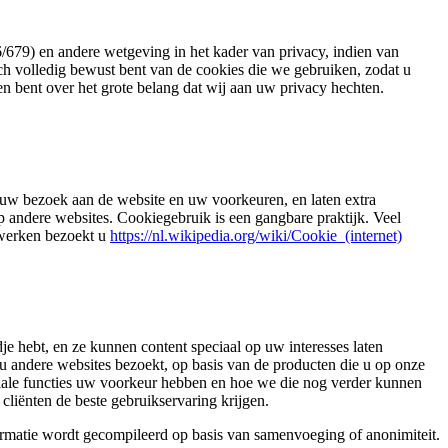
679) en andere wetgeving in het kader van privacy, indien van
ch volledig bewust bent van de cookies die we gebruiken, zodat u
n bent over het grote belang dat wij aan uw privacy hechten.
n uw bezoek aan de website en uw voorkeuren, en laten extra
p andere websites. Cookiegebruik is een gangbare praktijk. Veel
 werken bezoekt u
https://nl.wikipedia.org/wiki/Cookie_(internet)
e hebt, en ze kunnen content speciaal op uw interesses laten
 u andere websites bezoekt, op basis van de producten die u op onze
iale functies uw voorkeur hebben en hoe we die nog verder kunnen
cliënten de beste gebruikservaring krijgen.
ormatie wordt gecompileerd op basis van samenvoeging of anonimiteit.