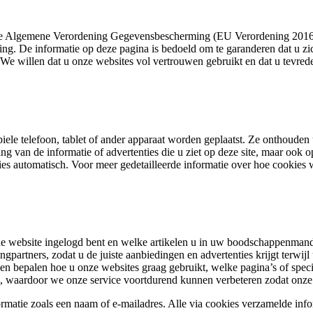
n de Algemene Verordening Gegevensbescherming (EU Verordening 2016/
ing. De informatie op deze pagina is bedoeld om te garanderen dat u zi
We willen dat u onze websites vol vertrouwen gebruikt en dat u tevrede
iele telefoon, tablet of ander apparaat worden geplaatst. Ze onthoude
g van de informatie of advertenties die u ziet op deze site, maar ook o
ies automatisch. Voor meer gedetailleerde informatie over hoe cookies
de website ingelogd bent en welke artikelen u in uw boodschappenmandj
artners, zodat u de juiste aanbiedingen en advertenties krijgt terwijl
n bepalen hoe u onze websites graag gebruikt, welke pagina’s of spec
en, waardoor we onze service voortdurend kunnen verbeteren zodat onze 
ormatie zoals een naam of e-mailadres. Alle via cookies verzamelde inf